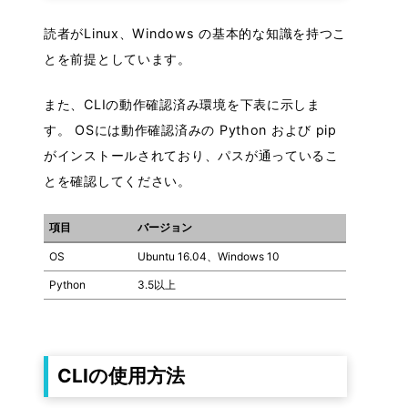
・バージョンダウン
読者がLinux、Windows の基本的な知識を持つこ
・外部サービスとの互換性
とを前提としています。
TUTORIAL
また、CLIの動作確認済み環境を下表に示しま
す。 OSには動作確認済みの Python および pip
・CIFAR-10(tensorflow)
がインストールされており、パスが通っているこ
・CIFAR-10(pytroch)
とを確認してください。
FAQ
項目
バージョン
OS
Ubuntu 16.04、Windows 10
HOW-TO GUIDE
Python
3.5以上
User Guide
・概要
CLIの使用方法
・ログイン
・ユーザ情報設定