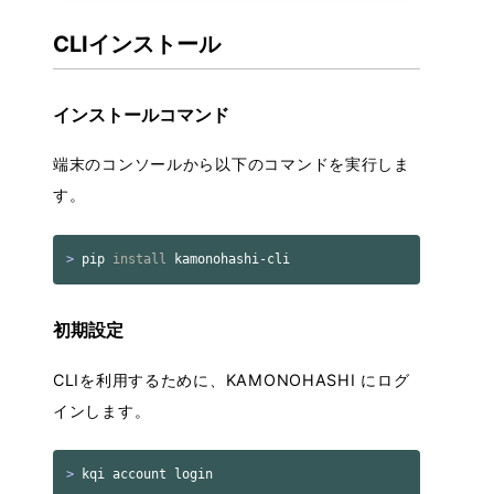
・データ管理
CLIインストール
・前処理について
・データセット管理
・学習管理
インストールコマンド
・推論管理
端末のコンソールから以下のコマンドを実行しま
・ノートブック管理
す。
Admin Guide
・事前準備
>
 pip 
install 
・テナントについて
・ユーザ
・ノード
初期設定
・クォータ
CLIを利用するために、KAMONOHASHI にログ
・リソース
インします。
・メニュー
・ストレージ
CLI Guide
>