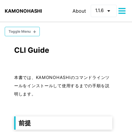
arrow_drop_down
1.1.6
KAMONOHASHI
About
Tog
men
Toggle Menu
CONCEPTS
CLI Guide
・環境構成
・テナントとは
・ノードとは
本書では、KAMONOHASHIのコマンドラインツ
・ロールとは
ールをインストールして使用するまでの手順を説
明します。
INSTALLATION
・インストール方法
前提
・アンインストール方法
・バージョンアップ